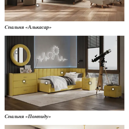
Cпальня «Алькасар»
Спальня «Помпиду»