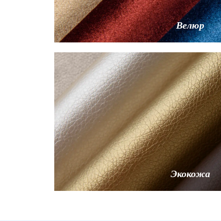
Велюр
Экокожа