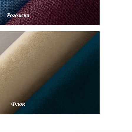
Рогожка
Флок