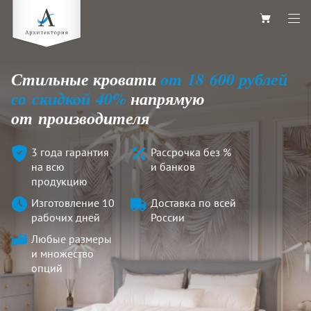
Стильные кровати
от 18 600 рублей
со скидкой 40%
напрямую
от производителя
3 года гарантия
Рассрочка без %
на всю
и банков
продукцию
Изготовление 10
Доставка по всей
рабочих дней
России
Любые размеры
и множество
опций