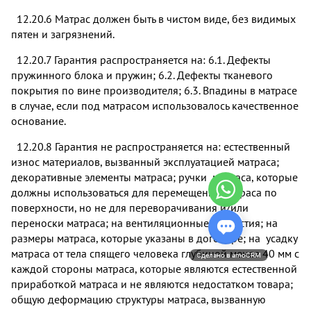
12.20.6 Матрас должен быть в чистом виде, без видимых
пятен и загрязнений.
12.20.7 Гарантия распространяется на: 6.1. Дефекты
пружинного блока и пружин; 6.2. Дефекты тканевого
покрытия по вине производителя; 6.3. Впадины в матрасе
в случае, если под матрасом использовалось качественное
основание.
12.20.8 Гарантия не распространяется на: естественный
износ материалов, вызванный эксплуатацией матраса;
декоративные элементы матраса; ручки матраса, которые
должны использоваться для перемещения матраса по
поверхности, но не для переворачивания и/или
переноски матраса; на вентиляционные отверстия; на
размеры матраса, которые указаны в договоре; на усадку
матраса от тела спящего человека глубиной менее 40 мм с
Сделано в amoCRM
каждой стороны матраса, которые являются естественной
приработкой матраса и не являются недостатком товара;
общую деформацию структуры матраса, вызванную