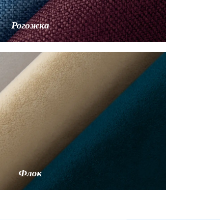
Рогожка
Флок