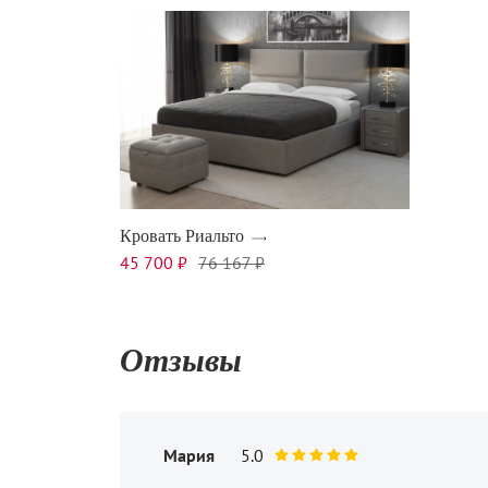
Кровать Риальто
45 700 ₽
76 167 ₽
Отзывы
Мария
5.0