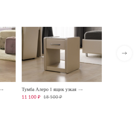
Тумба Алеро 1 ящик узкая
Тумба Алеро 
11 100 ₽
18 500 ₽
10 400 ₽
17