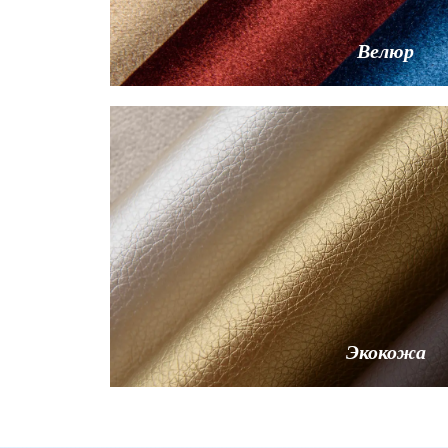
Велюр
Экокожа