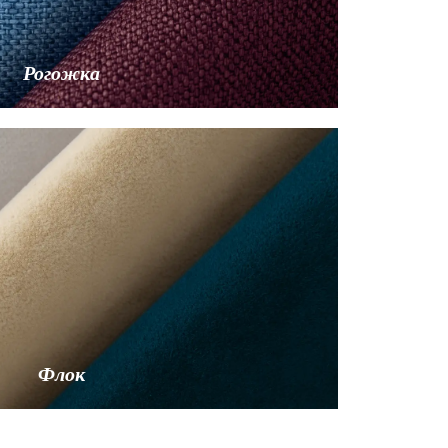
Рогожка
Флок