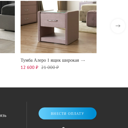
Тумба Алеро 1 ящик широкая
Тумба Алеро
12 600 ₽
21 000 ₽
11 100 ₽
18
ВНЕСТИ ОПЛАТУ
язь