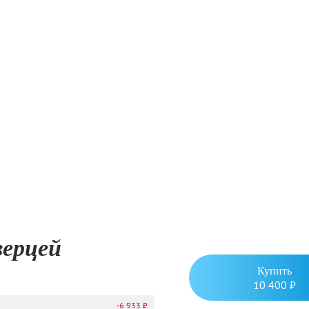
верцей
Купить
10 400 ₽
-6 933 ₽