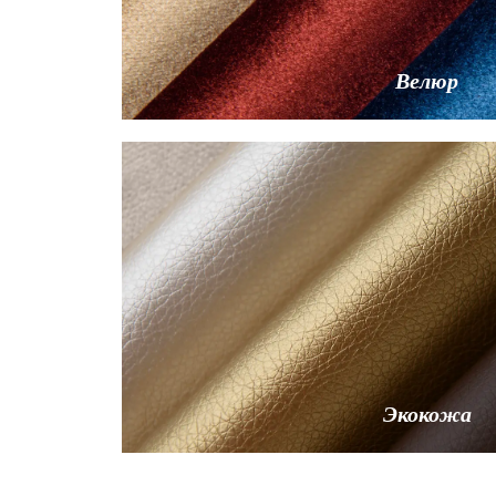
Велюр
Экокожа