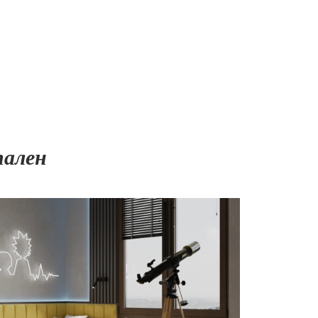
пален
26 700
₽
44 500
₽