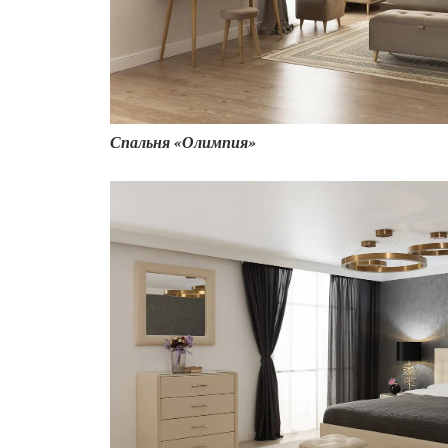
13 100
₽
21 833
₽
18 200
₽
30
Спальня «Олимпия»
8 600
₽
14 333
₽
40
32 600
₽
54 333
₽
35 200
₽
58