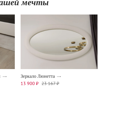
 вашей мечты
й
Зеркало Люнетта
13 900 ₽
23 167 ₽