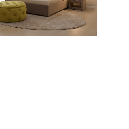
900
₽
44 833
₽