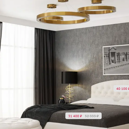
40 100
31 400
₽
52 333
₽