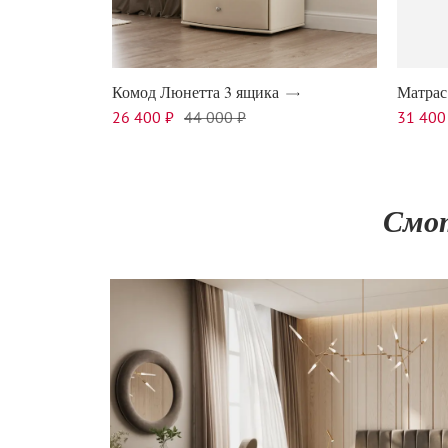
Комод Люнетта 3 ящика
Матрас
26 400 ₽
44 000 ₽
31 400
Смот
9 900
₽
16 500
₽
24 600
₽
41 000
₽