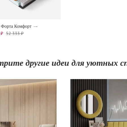
 Форта Комфорт
 ₽
52 333 ₽
рите другие идеи для уютных с
9 900
₽
16 500
₽