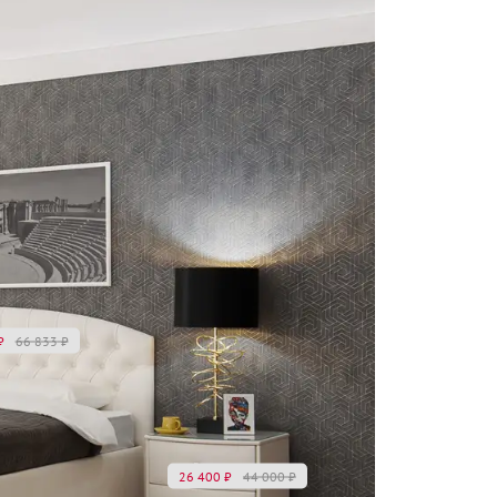
₽
66 833
₽
26 400
₽
44 000
₽