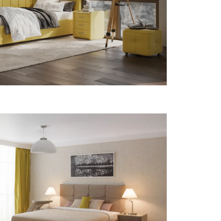
 333
₽
16 300
₽
27 167
₽
10 500
₽
17 500
₽
27 700
₽
46 167
₽
21 300
₽
35 500
₽
35 200
₽
58 667
₽
12 600
₽
21 000
₽