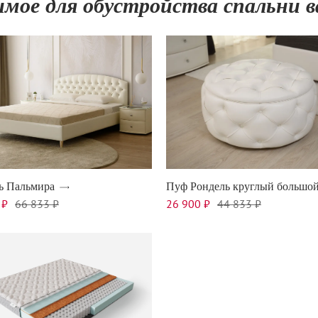
имое для обустройства спальни
ь Пальмира
Пуф Рондель круглый большо
 ₽
66 833 ₽
26 900 ₽
44 833 ₽