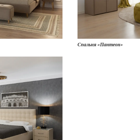
17 700
₽
29 500
₽
26 
 333
₽
Спальня «Пантеон»
 500
₽
67 500
₽
 667
₽
15 200
₽
25 333
₽