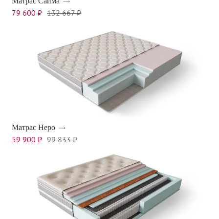
Матрас Сайма
79 600 ₽
132 667 ₽
Матрас Неро
59 900 ₽
99 833 ₽