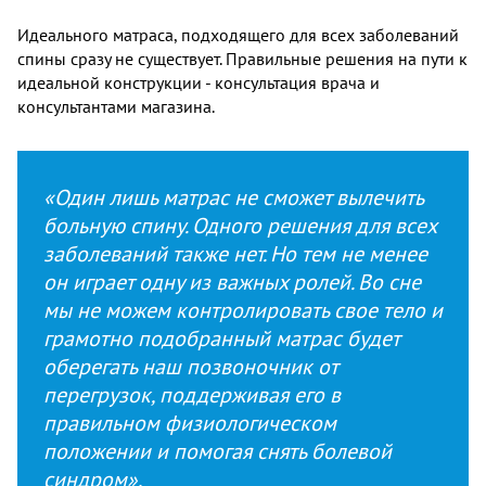
Идеального матраса, подходящего для всех заболеваний
спины сразу не существует. Правильные решения на пути к
идеальной конструкции - консультация врача и
консультантами магазина.
«Один лишь матрас не сможет вылечить
больную спину. Одного решения для всех
заболеваний также нет. Но тем не менее
он играет одну из важных ролей. Во сне
мы не можем контролировать свое тело и
грамотно подобранный матрас будет
оберегать наш позвоночник от
перегрузок, поддерживая его в
правильном физиологическом
положении и помогая снять болевой
синдром».