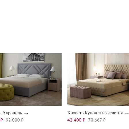
ь Акрополь
Кровать Купол тысячелетия
 ₽
92 000 ₽
42 400 ₽
70 667 ₽