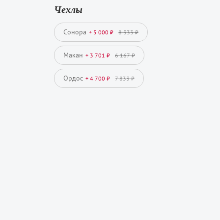
Чехлы
Сонора
+ 5 000 ₽
8 333 ₽
Макан
+ 3 701 ₽
6 167 ₽
Ордос
+ 4 700 ₽
7 833 ₽