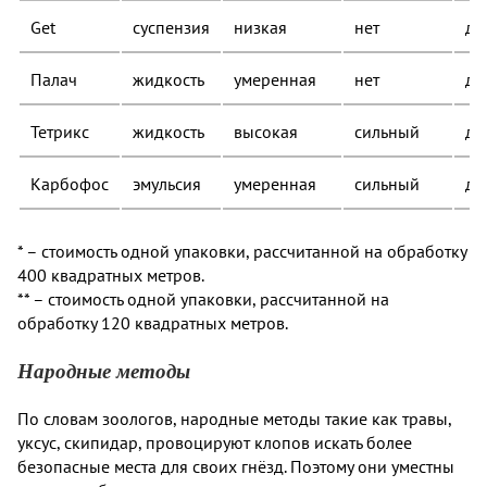
Get
суспензия
низкая
нет
до
Палач
жидкость
умеренная
нет
до
Тетрикс
жидкость
высокая
сильный
до
Карбофос
эмульсия
умеренная
сильный
до
* – стоимость одной упаковки, рассчитанной на обработку
400 квадратных метров.
** – стоимость одной упаковки, рассчитанной на
обработку 120 квадратных метров.
Народные методы
По словам зоологов, народные методы такие как травы,
уксус, скипидар, провоцируют клопов искать более
безопасные места для своих гнёзд. Поэтому они уместны