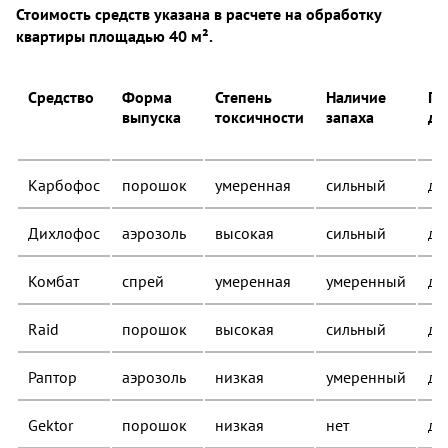
Стоимость средств указана в расчете на обработку
квартиры площадью 40 м².
Средство
Форма
Степень
Наличие
Пр
выпуска
токсичности
запаха
де
Карбофос
порошок
умеренная
сильный
до
Дихлофос
аэрозоль
высокая
сильный
до
Комбат
спрей
умеренная
умеренный
до
Raid
порошок
высокая
сильный
до
Раптор
аэрозоль
низкая
умеренный
до
Gektor
порошок
низкая
нет
до