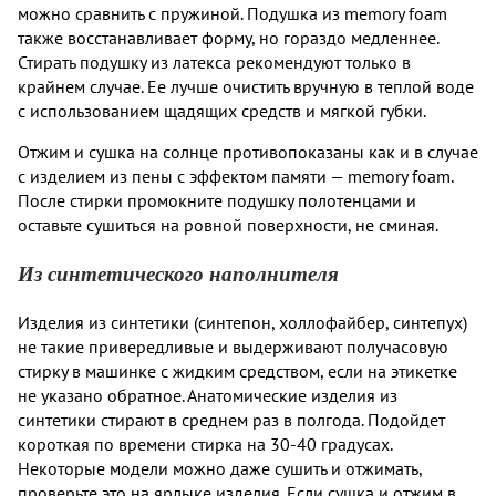
можно сравнить с пружиной. Подушка из memory foam
также восстанавливает форму, но гораздо медленнее.
Стирать подушку из латекса рекомендуют только в
крайнем случае. Ее лучше очистить вручную в теплой воде
с использованием щадящих средств и мягкой губки.
Отжим и сушка на солнце противопоказаны как и в случае
с изделием из пены с эффектом памяти — memory foam.
После стирки промокните подушку полотенцами и
оставьте сушиться на ровной поверхности, не сминая.
Из синтетического наполнителя
Изделия из синтетики (синтепон, холлофайбер, синтепух)
не такие привередливые и выдерживают получасовую
стирку в машинке с жидким средством, если на этикетке
не указано обратное. Анатомические изделия из
синтетики стирают в среднем раз в полгода. Подойдет
короткая по времени стирка на 30-40 градусах.
Некоторые модели можно даже сушить и отжимать,
проверьте это на ярлыке изделия. Если сушка и отжим в