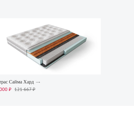
трас Сайма Хард
000 ₽
121 667 ₽