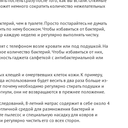
ть постель сразу после того, как вы встали. Откиньте
 может немного сократить количество нежелательных
терий, чем в туалете. Просто постарайтесь не думать
ить по нему босиком. Чтобы избавиться от бактерий,
р каждую неделю и регулярно выполнять чистку.
пят с телефоном возле кровати или под подушкой. На
ое количество бактерий. Чтобы избавиться от них,
ность гаджета салфеткой с антибактериальной или
х клещей и омертвевших клеток кожи. К примеру,
а использования будет весить в два раза больше из-
от почему необходимо регулярно стирать подушки и
 согнули, они не возвращаются в прежнее положение.
следований, 8-летний матрас содержит в себе около 4
 отличной средой для размножения бактерий и
йте пылесос и специальную насадку для ковров и
 регулярно чистить его со всех сторон.