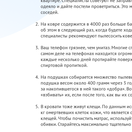
квартире. Специалисты советуют не заправля
одеяло и дайте постели проветриться. Это
соседей.
На ковре содержится в 4000 раз больше бак
об этом в следующий раз, когда будете ход
специалисты рекомендуют пылесосить кове
Ваш телефон грязнее, чем унитаз. Многие с
самом деле на телефонах находится огромн
каждые несколько дней протирайте поверх
спиртовой пропиткой.
На подушках собирается множество пылевы
подушка весом около 400 грамм через 3 год
за накопившегося в ней такого «добра». В
«взбивать» их, если после того, как вы их
В кровати тоже живут клещи. По данным ис
кг омертвевших клеток кожи, что является
клещей. Чтобы почистить матрас, использу
обивки. Старайтесь максимально тщательно и