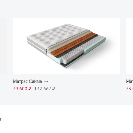
Матрас Сайма
Ма
79 600 ₽
132 667 ₽
73 
у