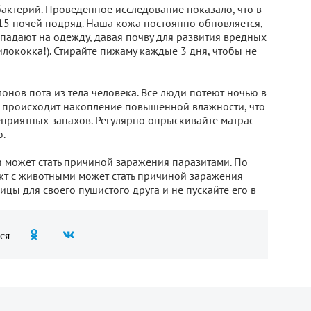
актерий. Проведенное исследование показало, что в
5 ночей подряд. Наша кожа постоянно обновляется,
падают на одежду, давая почву для развития вредных
лококка!). Стирайте пижаму каждые 3 дня, чтобы не
онов пота из тела человека. Все люди потеют ночью в
то происходит накопление повышенной влажности, что
еприятных запахов. Регулярно опрыскивайте матрас
.
 может стать причиной заражения паразитами. По
кт с животными может стать причиной заражения
цы для своего пушистого друга и не пускайте его в
ся