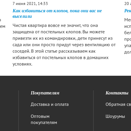
7 июня 2021, 14:33
20 
Как избавиться от клопов, пока они вас не
Рек
выселили
о
Ме
Чистая квартира вовсе не значит, что она
чем
исп
защищена от постельных клопов. Вы можете
бел
привезти их из командировки, дети принесут из
про
сада или они просто придут через вентиляцию от
упа
соседей. В этой статье рассказываем как
дол
избавиться от постельных клопов в домашних
условиях.
Покупателям
Контакты
Доставка и оплата
Обратная св
Оптовым
Шоурумы
покупателям