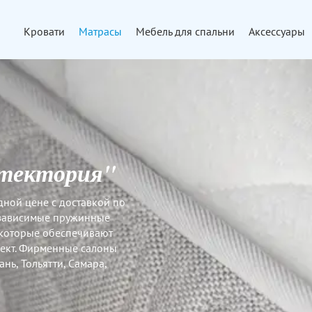
Кровати
Матрасы
Мебель для спальни
Аксессуары
итектория"
дной цене с доставкой по
независимые пружинные
 которые обеспечивают
ект. Фирменные салоны
нь, Тольятти, Самара,