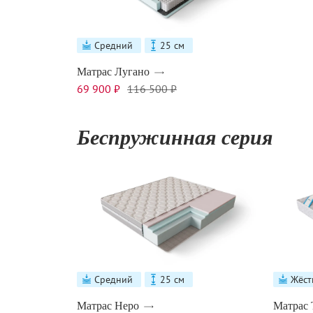
Средний
25 см
Матрас Лугано
69 900 ₽
116 500 ₽
Беспружинная серия
Средний
25 см
Жёст
Матрас Неро
Матрас 