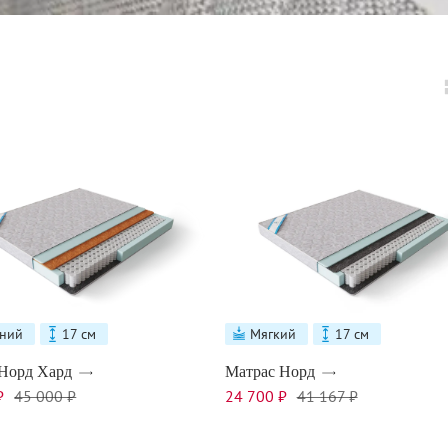
ний
17 см
Мягкий
17 см
Норд Хард
Матрас Норд
₽
45 000 ₽
24 700 ₽
41 167 ₽