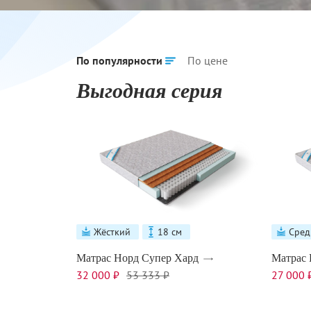
По популярности
По цене
Выгодная серия
Жёсткий
18 см
Сред
Матрас Норд Супер Хард
Матрас 
32 000 ₽
53 333 ₽
27 000 