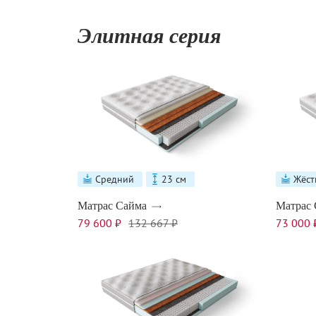
Элитная серия
Средний
23 см
Жёст
Матрас Сайма
Матрас 
79 600 ₽
132 667 ₽
73 000 