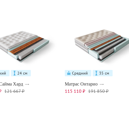
кий
24 см
Средний
35 см
Сайма Хард
Матрас Онтарио
₽
121 667 ₽
115 110 ₽
191 850 ₽