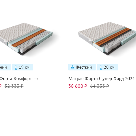
ний
19 см
Жёсткий
20 см
Форта Комфорт
Матрас Форта Супер Хард 2024
₽
52 333 ₽
38 600 ₽
64 333 ₽