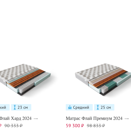
кий
23 см
Средний
25 см
Флай Хард 2024
Матрас Флай Премиум 2024
₽
90 333 ₽
59 300 ₽
98 833 ₽