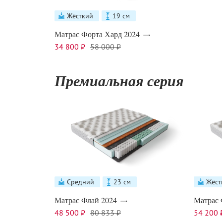
Жёсткий
19 см
Матрас Форта Хард 2024
34 800 ₽
58 000 ₽
Премиальная серия
Средний
23 см
Жёст
Матрас Флай 2024
Матрас 
48 500 ₽
80 833 ₽
54 200 