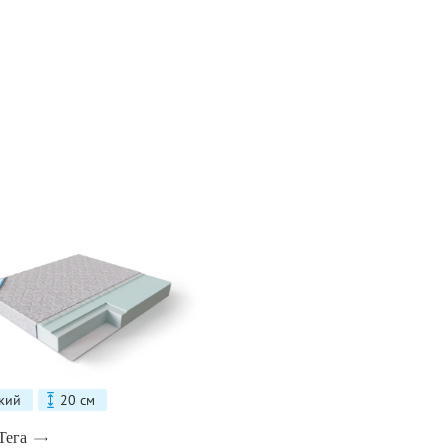
кий
20 см
Тега