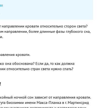
ни
а
от направлении кровати относительно сторон света?
ом направлении, более длинные фазы глубокого сна,
и.
равления кровати.
ько она обоснована? Если да, то как должна
ии относительно стран света нужно спать?
а
окойный ночной сон зависит от направления кровати.
итута биохимии имени Макса-Планка в г. Мартинсрид
осьми участников эксперимента и располагал одни