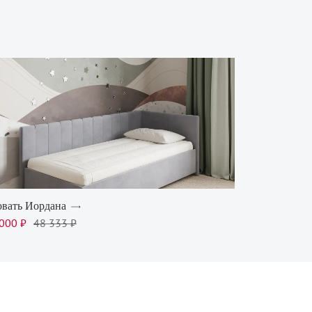
вать Иордана
000 ₽
48 333 ₽