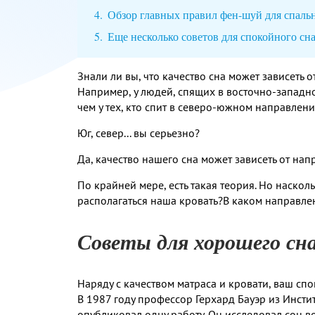
Обзор главных правил фен-шуй для спаль
Еще несколько советов для спокойного сн
Знали ли вы, что качество сна может зависеть 
Например, у людей, спящих в восточно-западн
чем у тех, кто спит в северо-южном направлени
Юг, север... вы серьезно?
Да, качество нашего сна может зависеть от нап
По крайней мере, есть такая теория. Но наскол
располагаться наша кровать?В каком направлен
Советы для хорошего сн
Наряду с качеством матраса и кровати, ваш сп
В 1987 году профессор Герхард Бауэр из Инст
опубликовал одну работу. Он исследовал сон в