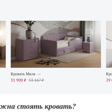
Кровать Мила
Кро
31 900 ₽
53 167 ₽
29 
лжна стоять кровать?