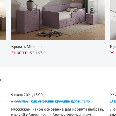
Кровать Мила
Кро
31 900 ₽
53 167 ₽
29 
у
9 июня 2021, 13:00
22 
8 советов, как выбрать кровать правильно
В 
Расскажем, какое основание для кровати выбрать,
Лю
я
в какой обивке лучше брать кровать и зачем
спа