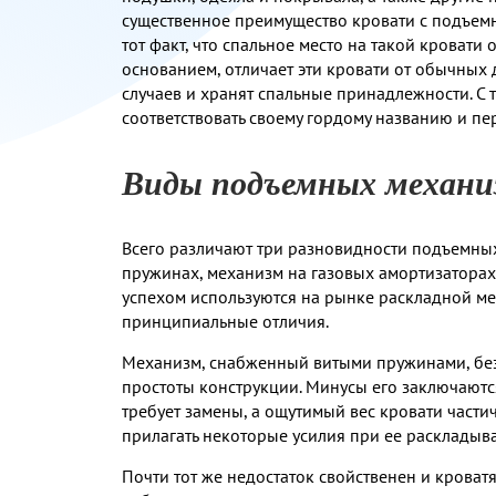
существенное преимущество кровати с подъем
тот факт, что спальное место на такой кроват
основанием, отличает эти кровати от обычных
случаев и хранят спальные принадлежности. С 
соответствовать своему гордому названию и пер
Виды подъемных механиз
Всего различают три разновидности подъемных
пружинах, механизм на газовых амортизаторах 
успехом используются на рынке раскладной меб
принципиальные отличия.
Механизм, снабженный витыми пружинами, безу
простоты конструкции. Минусы его заключаются
требует замены, а ощутимый вес кровати частич
прилагать некоторые усилия при ее раскладыв
Почти тот же недостаток свойственен и крова