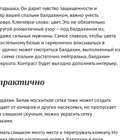
нездышка. Он дарит чувство защищенности и
ер вашей спальни балдахином, важно учесть
вал. Ключевое слово: цвет. Это не обязательно
ругой романтичный узор – под балдахином из,
 даже сильные мужчины. Самое главное, чтобы цвета
постельному белью и гармонично вписываться в
 удачно может смотреться балдахин, выполненный из
ая схема спальни достаточно нейтральна, балдахин
яркого. Контраст будет выгодно дополнять интерьер.
 практично
дахин. Белая москитная сетка тоже может создать
щает от комаров и других насекомых, но пропускает
ся слишком скучным, можно украсить сетку
чками.
имать слишком много места и перегружать комнату. Но
ях творит настоящие чудеса. Балдахин в виде