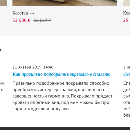
Козетка
Ком
52 000 ₽
86 667 ₽
25 
у
21 января 2019, 14:46
2 и
Как правильно подобрать покрывало в спальню
Ос
им
Правильно подобранное покрывало способно
Спа
го
преобразить интерьер спальни, внести в него
до
завершенность и гармонию. Покрывало придает
выб
кровати опрятный вид, под ним можно быстро
от
спрятать одеяло и подушки.
ме
бла