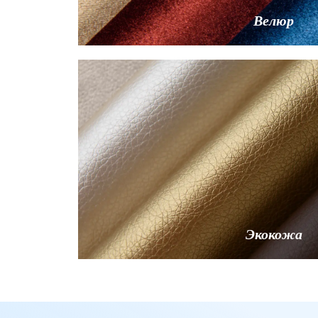
Велюр
Экокожа