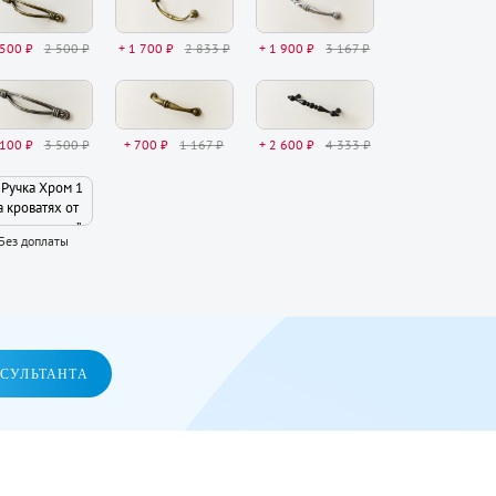
 500 ₽
2 500 ₽
+ 1 700 ₽
2 833 ₽
+ 1 900 ₽
3 167 ₽
 100 ₽
3 500 ₽
+ 700 ₽
1 167 ₽
+ 2 600 ₽
4 333 ₽
Без доплаты
НСУЛЬТАНТА