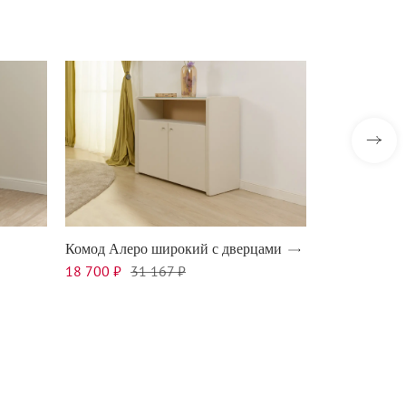
Комод Алеро широкий с дверцами
Комод Алеро
18 700 ₽
31 167 ₽
22 800 ₽
38