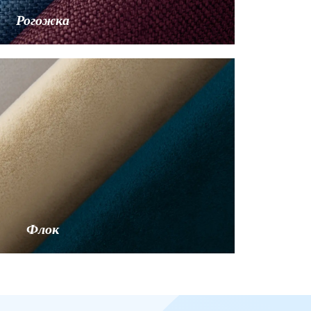
Рогожка
Флок