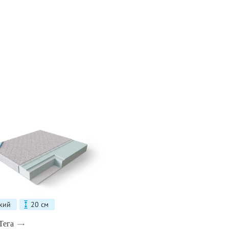
кий
20 см
Тега