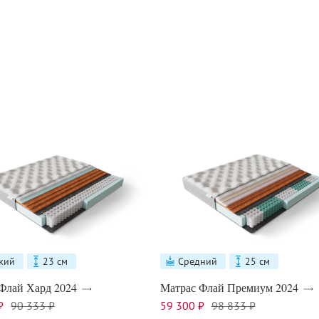
кий
23 см
Средний
25 см
Флай Хард 2024
Матрас Флай Премиум 2024
₽
90 333 ₽
59 300 ₽
98 833 ₽