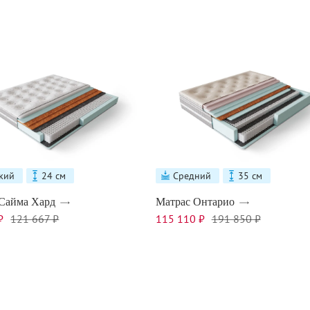
кий
24 см
Средний
35 см
Сайма Хард
Матрас Онтарио
₽
121 667 ₽
115 110 ₽
191 850 ₽