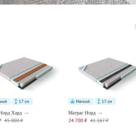
ний
17 см
Мягкий
17 см
Норд Хард
Матрас Норд
₽
45 000 ₽
24 700 ₽
41 167 ₽