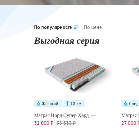
По популярности
По цене
Выгодная серия
Жёсткий
18 см
Сред
Матрас Норд Супер Хард
Матрас 
32 000 ₽
53 333 ₽
27 000 