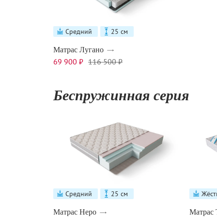
Средний
25 см
Матрас Лугано
69 900 ₽
116 500 ₽
Беспружинная серия
Средний
25 см
Жёст
Матрас Неро
Матрас 