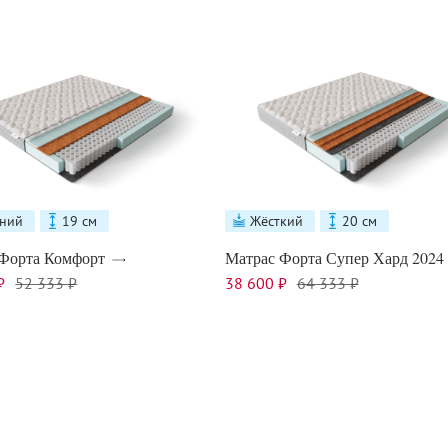
ний
19 см
Жёсткий
20 см
Форта Комфорт
Матрас Форта Супер Хард 2024
₽
52 333 ₽
38 600 ₽
64 333 ₽