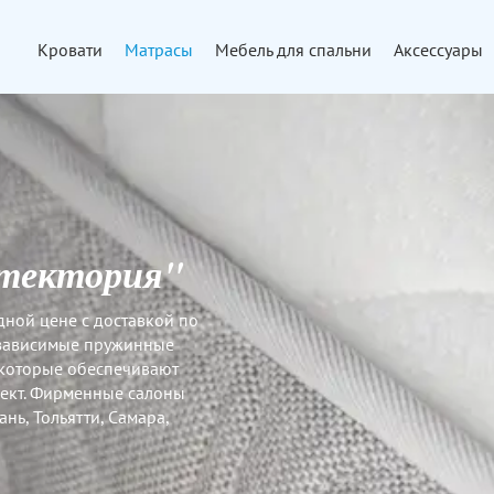
Кровати
Матрасы
Мебель для спальни
Аксессуары
итектория"
дной цене с доставкой по
независимые пружинные
 которые обеспечивают
ект. Фирменные салоны
нь, Тольятти, Самара,