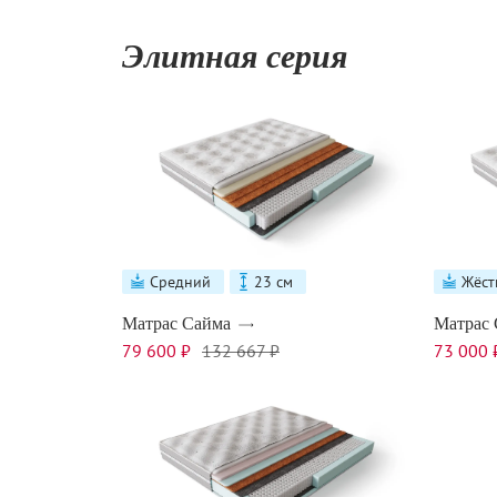
Элитная серия
Средний
23 см
Жёст
Матрас Сайма
Матрас 
79 600 ₽
132 667 ₽
73 000 