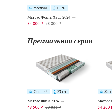
Жёсткий
19 см
Матрас Форта Хард 2024
34 800 ₽
58 000 ₽
Премиальная серия
Средний
23 см
Жёст
Матрас Флай 2024
Матрас 
48 500 ₽
80 833 ₽
54 200 