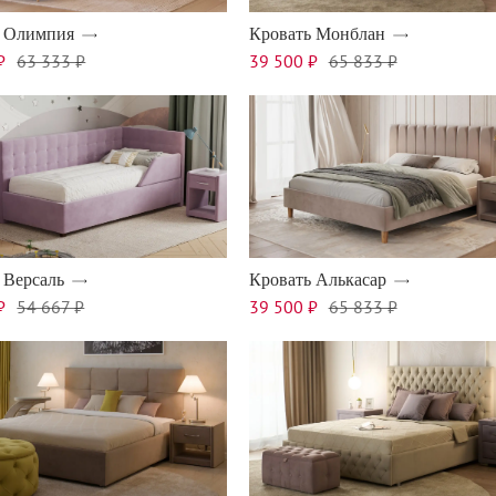
ь Олимпия
Кровать Монблан
₽
63 333 ₽
39 500 ₽
65 833 ₽
 Версаль
Кровать Алькасар
₽
54 667 ₽
39 500 ₽
65 833 ₽