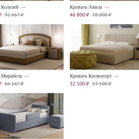
 Колизей
Кровать Авила
₽
92 667 ₽
46 800 ₽
78 000 ₽
 Мирабель
Кровать Космопорт
₽
66 167 ₽
32 100 ₽
53 500 ₽