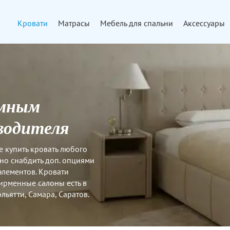
Кровати
Матрасы
Мебель для спальни
Аксессуары
емным
водителя
е купить кровать любого
но снабдить доп. опциями
элементов. Кровати
Фирменные салоны есть в
льятти, Самара, Саратов.