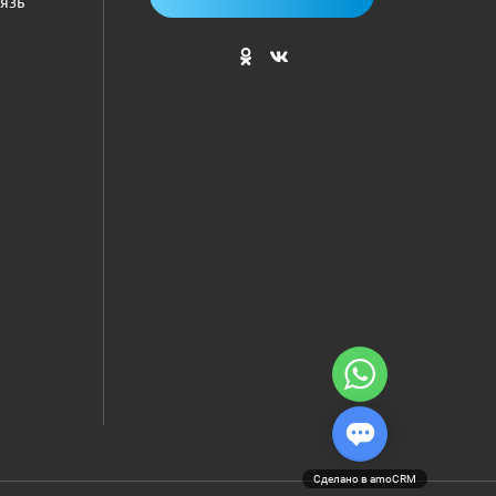
язь
Сделано в amoCRM