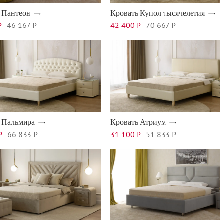
 Пантеон
Кровать Купол тысячелетия
₽
46 167 ₽
42 400 ₽
70 667 ₽
 Пальмира
Кровать Атриум
₽
66 833 ₽
31 100 ₽
51 833 ₽