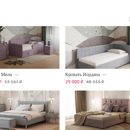
ь Мила
Кровать Иордана
₽
53 167 ₽
29 000 ₽
48 333 ₽