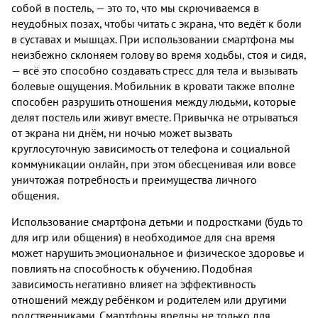
собой в постель, — это то, что мы скрючиваемся в
неудобных позах, чтобы читать с экрана, что ведёт к боли
в суставах и мышцах. При использовании смартфона мы
неизбежно склоняем голову во время ходьбы, стоя и сидя,
— всё это способно создавать стресс для тела и вызывать
болевые ощущения. Мобильник в кровати также вполне
способен разрушить отношения между людьми, которые
делят постель или живут вместе. Привычка не отрываться
от экрана ни днём, ни ночью может вызвать
круглосуточную зависимость от телефона и социальной
коммуникации онлайн, при этом обесценивая или вовсе
уничтожая потребность и преимущества личного
общения.
Использование смартфона детьми и подростками (будь то
для игр или общения) в необходимое для сна время
может нарушить эмоциональное и физическое здоровье и
повлиять на способность к обучению. Подобная
зависимость негативно влияет на эффективность
отношений между ребёнком и родителем или другими
родственниками. Смартфоны вредны не только для