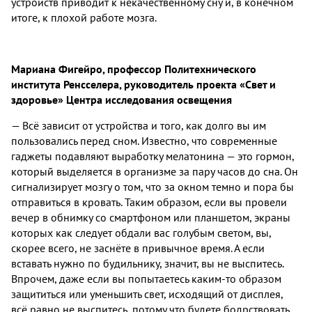
устройств приводит к некачественному сну и, в конечном
итоге, к плохой работе мозга.
Мариана Фигейро, профессор Политехнического
института Ренсселера, руководитель проекта «Свет и
здоровье» Центра исследования освещения
— Всё зависит от устройства и того, как долго вы им
пользовались перед сном. Известно, что современные
гаджеты подавляют выработку мелатонина — это гормон,
который выделяется в организме за пару часов до сна. Он
сигнализирует мозгу о том, что за окном темно и пора бы
отправиться в кровать. Таким образом, если вы провели
вечер в обнимку со смартфоном или планшетом, экраны
которых как следует обдали вас голубым светом, вы,
скорее всего, не заснёте в привычное время. А если
вставать нужно по будильнику, значит, вы не выспитесь.
Впрочем, даже если вы попытаетесь каким-то образом
защититься или уменьшить свет, исходящий от дисплея,
всё равно не выспитесь, потому что будете бодрствовать,