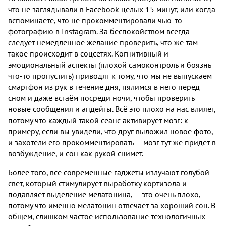
что не заглядывали в Facebook целых 15 минут, или когда
вспоминаете, что не прокомментировали чью-то
фотографию в Instagram. За беспокойством всегда
следует немедленное желание проверить, что же там
такое происходит в соцсетях. Когнитивный и
эмоциональный аспекты (плохой самоконтроль и боязнь
что-то пропустить) приводят к тому, что мы не выпускаем
смартфон из рук в течение дня, пялимся в него перед
сном и даже встаём посреди ночи, чтобы проверить
новые сообщения и апдейты. Всё это плохо на нас влияет,
потому что каждый такой сеанс активирует мозг: к
примеру, если вы увидели, что друг выложил новое фото,
и захотели его прокомментировать — мозг тут же придёт в
возбуждение, и сон как рукой снимет.
Более того, все современные гаджеты излучают голубой
свет, который стимулирует выработку кортизола и
подавляет выделение мелатонина, — это очень плохо,
потому что именно мелатонин отвечает за хороший сон. В
общем, слишком частое использование технологичных