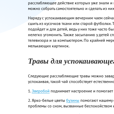
расслабляющее действие которых уже знали и 
можно собрать самостоятельно и сделать из них
Наряду с успокаивающим вечерним чаем сейча
сшить из кусочков ткани или старой футболки. 
подойдет и для детей, ведь у них тоже часто 
нелегко угомонить. Также засыпанию у детей с
телевизора и за компьютером. По крайней мер
мелькающих картинок.
Травы для успокаивающег
Следующие расслабляющие травы можно заварив
успокаивая, такой чай способствует естественно
1.
Зверобой
поднимает настроение и помогает 
2. Ярко-белые цветы
бузины
помогают нашему о
проблемы со сном, вызванные беспокойством 