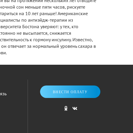
и вы на протяжении нескольких лет отводите
ночной сон меньше пяти часов, рискуете
тариться на 10 лет раньше! Американские
ециалисты по антиэйдж-терапии из
верситета Бостона уверяют: у тех, кто
тоянно не высыпается, снижается
ствительность к гормону инсулину. Известно,
 он отвечает за нормальный уровень сахара в
ви.
ВНЕСТИ ОПЛАТУ
язь