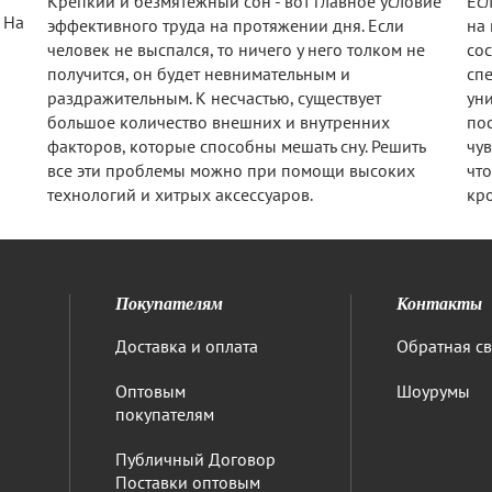
Крепкий и безмятежный сон - вот главное условие
Есл
 На
эффективного труда на протяжении дня. Если
на 
человек не выспался, то ничего у него толком не
сос
получится, он будет невнимательным и
сп
раздражительным. К несчастью, существует
уни
большое количество внешних и внутренних
пос
факторов, которые способны мешать сну. Решить
чув
все эти проблемы можно при помощи высоких
что
технологий и хитрых аксессуаров.
кро
Покупателям
Контакты
Доставка и оплата
Обратная св
Оптовым
Шоурумы
покупателям
Публичный Договор
Поставки оптовым