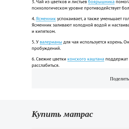
3. Чай из цветков и листьев
боярышника
помога
психологическом уровне противодействует бол
4.
Ясменник
успокаивает, а также уменьшает го
Ясменник заливают холодной водой и настаива
и кипятком.
5. У
валерианы
для чая используется корень. Он
пробуждений.
6. Свежие цветки
конского каштана
поддержат т
расслабиться.
Поделить
Купить матрас