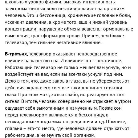
школьных уроков физики, высокая интенсивность
электромагнитных волн негативно влияет на организм
человека. Это и бессонница, хронические головные боли,
«скачки» давления, а кроме того, еще и низкий уровень
концентрации, нарушение обмена веществ, гормональные
изменения, трансформация крови. Причем, чем ближе
телевизор, тем сильнее негативное влияние.
В-третьих,
телевизор оказывает непосредственное
влияние на качество сна. И влияние это – негативное.
Работающий телевизор не только мешает вам уснуть, но и
воздействует на вас, если вы все-таки уснули под ним.
Дело в том, что, даже закрыв глаза, вы не убережетесь от
действия экрана: его свет все-таки достигает сетчатки
глаза. При этом мозг, хоть и слабо, но реагирует на этот
сигнал. В итоге, человек совершенно не отдыхает, а утром
ощущает себя вымотанным и измученным. Позже сон
перед телевизором выливается в бессонницу, в
неожиданные «подъемы» посреди ночи и т.д. Помните,
спальня – это-то место, где человека должен отдыхать от
рабочего дня, а не мучить свой организм.