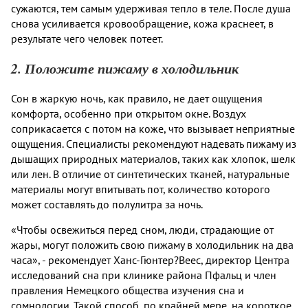
сужаются, тем самым удерживая тепло в теле. После душа
снова усиливается кровообращение, кожа краснеет, в
результате чего человек потеет.
2. Положите пижаму в холодильник
Сон в жаркую ночь, как правило, не дает ощущения
комфорта, особенно при открытом окне. Воздух
соприкасается с потом на коже, что вызывает неприятные
ощущения. Специалисты рекомендуют надевать пижаму из
дышащих природных материалов, таких как хлопок, шелк
или лен. В отличие от синтетических тканей, натуральные
материалы могут впитывать пот, количество которого
может составлять до полулитра за ночь.
«Чтобы освежиться перед сном, люди, страдающие от
жары, могут положить свою пижаму в холодильник на два
часа», - рекомендует Ханс-Гюнтер?Веес, директор Центра
исследований сна при клинике района Пфальц и член
правления Немецкого общества изучения сна и
сомнологии. Такой способ, по крайней мере, на короткое