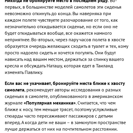
Никогда не бронируйте место в последнем ряду.
Во-
первых, в большинстве моделей самолетов эти сиденья
невозможно откинуть до конца. Вы наверняка при
каждом полете чувствуете разочарование от того, как
незначительно откидывается сиденье, но если оно не
будет откидываться вообще, все окажется намного
неприятнее. Во-вторых, через пару часов полета в хвосте
образуется очередь желающих сходить в туалет и тех, кому
просто надоело сидеть и хочется погулять. Они будут
нависать над вашим местом, держаться за спинку вашего
кресла и обсуждать Наташу, которая едет в Таиланд
изменять Павлику.
Если вас не укачивает, бронируйте места ближе к хвосту
самолета
, рекомендует авторы исследования о разных
сиденьях в самолете, опубликованного в американском
журнале
«Популярная механика»
. Считается, что чем
ближе к носу, тем меньше трясет, поэтому услужливые
стюарды часто пересаживают пассажиров с детьми
вперед. А когда дети не ваши – в замкнутом пространстве
лучше держаться от них на почтительном расстоянии.