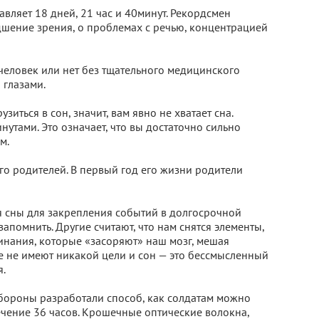
авляет 18 дней, 21 час и 40минут. Рекордсмен
дшение зрения, о проблемах с речью, концентрацией
человек или нет без тщательного медицинского
 глазами.
зиться в сон, значит, вам явно не хватает сна.
утами. Это означает, что вы достаточно сильно
м.
о родителей. В первый год его жизни родители
я сны для закрепления событий в долгосрочной
 запомнить. Другие считают, что нам снятся элементы,
инания, которые «засоряют» наш мозг, мешая
е не имеют никакой цели и сон — это бессмысленный
я.
бороны разработали способ, как солдатам можно
ечение 36 часов. Крошечные оптические волокна,