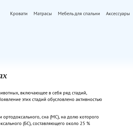
Кровати
Матрасы
Мебель для спальни
Аксессуары
ах
животных, включающее в себя ряд стадий,
оявление этих стадий обусловлено активностью
 ортодоксального, сна (МС), на долю которого
оксального (БС), составляющего около 25 %