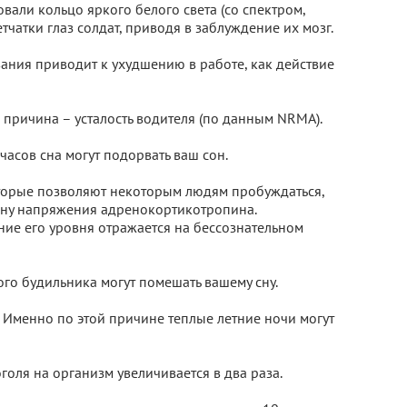
вали кольцо яркого белого света (со спектром,
тчатки глаз солдат, приводя в заблуждение их мозг.
ания приводит к ухудшению в работе, как действие
причина – усталость водителя (по данным NRMA).
часов сна могут подорвать ваш сон.
торые позволяют некоторым людям пробуждаться,
мону напряжения адренокортикотропина.
ение его уровня отражается на бессознательном
о будильника могут помешать вашему сну.
. Именно по этой причине теплые летние ночи могут
голя на организм увеличивается в два раза.