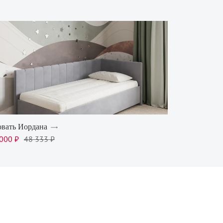
вать Иордана
000 ₽
48 333 ₽